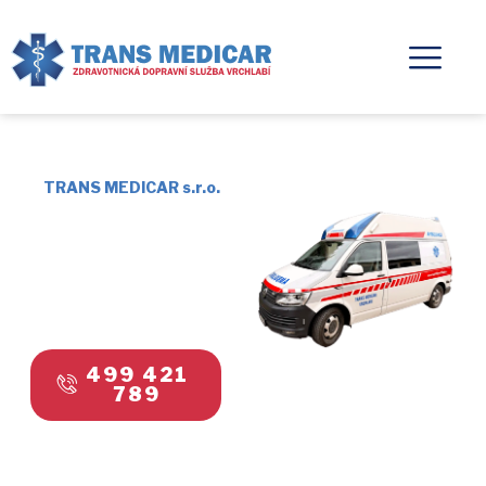
TRANS MEDICAR s.r.o.
ZDRAVOTNICKÁ
DOPRAVNÍ
SLUŽBA
VRCHLABÍ
499 421
789