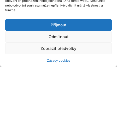
chování při procházení nebo jedinečná ID na tomto webu. Nesouhlas
nebo odvolání souhlasu může nepříznivě ovlivnit určité vlastnosti a
funkce.
Příjmout
Odmítnout
Zobrazit předvolby
Zásady cookies
TRANSMEDICAR S.R.O.
SANITKY VRCHLABÍ
Zdravotnická dopravní služba (ZDS) se zabývá
přepravou DRNR – doprava raněných,